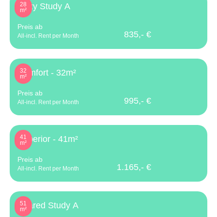
28
Cozy Study A
m²
Preis ab
835,- €
All-incl. Rent per Month
32
Comfort - 32m²
m²
Preis ab
995,- €
All-incl. Rent per Month
41
Superior - 41m²
m²
Preis ab
1.165,- €
All-incl. Rent per Month
51
Shared Study A
m²