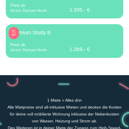
Preis ab
1.335,- €
All-incl. Rent per Month
51
Premium Study B
m²
Preis ab
1.269,- €
All-incl. Rent per Month
1 Miete = Alles drin
Alle Mietpreise sind all-inklusive Mieten und decken die Kosten
für deine voll möblierte Wohnung inklusive der Nebenkosten
von Wasser, Heizung und Strom ab.
Des Weiteren ist in deiner Miete der Zugang zum High-Speed-