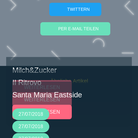
TWITTERN
PER E-MAIL TEILEN
Milch&Zucker
Ähnliche Artikel
Il Ritrovo
WEITERLESEN
Santa Maria Eastside
WEITERLESEN
WEITERLESEN
27/07/2018
27/07/2018