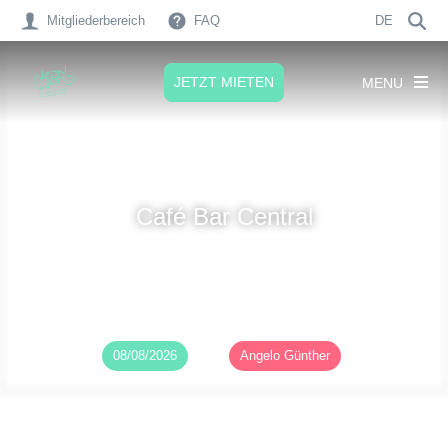
Mitgliederbereich
FAQ
DE
JETZT MIETEN
MENU
Café Bar Central
Veröffentlicht am
08/08/2026
von
Angelo Günther