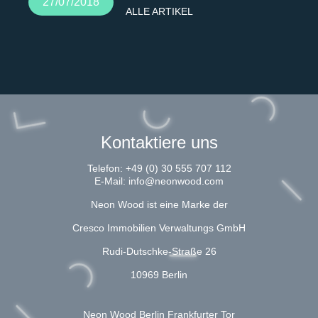
27/07/2018
ALLE ARTIKEL
Kontaktiere uns
Telefon:
+49 (0) 30 555 707 112
E-Mail:
info@neonwood.com
Neon Wood ist eine Marke der
Cresco Immobilien Verwaltungs GmbH
Rudi-Dutschke-Straße 26
10969 Berlin
Neon Wood Berlin Frankfurter Tor