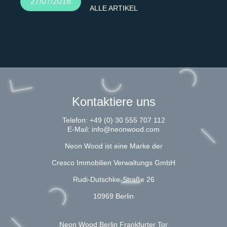
27/07/2018
ALLE ARTIKEL
Kontaktiere uns
Telefon:
+49 (0) 30 555 707 112
E-Mail:
info@neonwood.com
Neon Wood ist eine Marke der
Cresco Immobilien Verwaltungs GmbH
Rudi-Dutschke-Straße 26
10969 Berlin
Neon Wood Berlin Frankfurter Tor