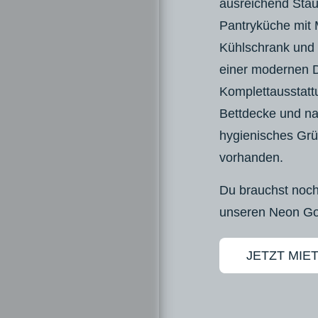
ausreichend Stau
Pantryküche mit 
Kühlschrank und
einer modernen 
Komplettausstatt
Bettdecke und na
hygienisches Grü
vorhanden.
Du brauchst noc
unseren Neon Go
JETZT MIE