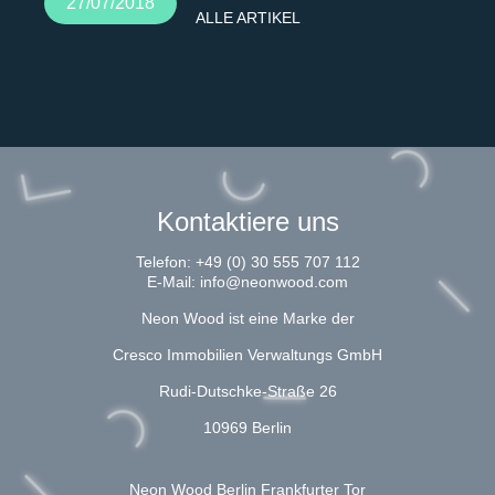
27/07/2018
ALLE ARTIKEL
Kontaktiere uns
Telefon:
+49 (0) 30 555 707 112
E-Mail:
info@neonwood.com
Neon Wood ist eine Marke der
Cresco Immobilien Verwaltungs GmbH
Rudi-Dutschke-Straße 26
10969 Berlin
Neon Wood Berlin Frankfurter Tor