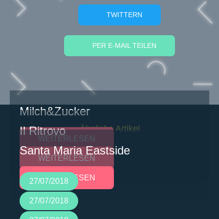
TWITTERN
PER E-MAIL TEILEN
Milch&Zucker
Ähnliche Artikel
Il Ritrovo
WEITERLESEN
Santa Maria Eastside
WEITERLESEN
WEITERLESEN
27/07/2018
27/07/2018