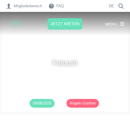
Mitgliederbereich
FAQ
DE
JETZT MIETEN
MENU
Fatoush
Veröffentlicht am
09/08/2026
von
Angelo Günther