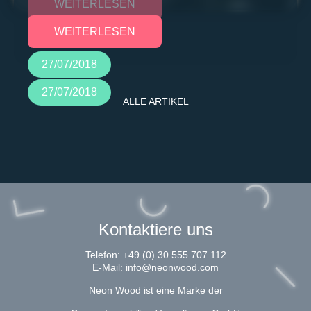
WEITERLESEN
WEITERLESEN
27/07/2018
27/07/2018
ALLE ARTIKEL
Kontaktiere uns
Telefon:
+49 (0) 30 555 707 112
E-Mail:
info@neonwood.com
Neon Wood ist eine Marke der