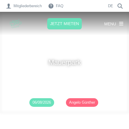
Mitgliederbereich
FAQ
DE
JETZT MIETEN
MENU
Mauerpark
Veröffentlicht am
06/08/2026
von
Angelo Günther