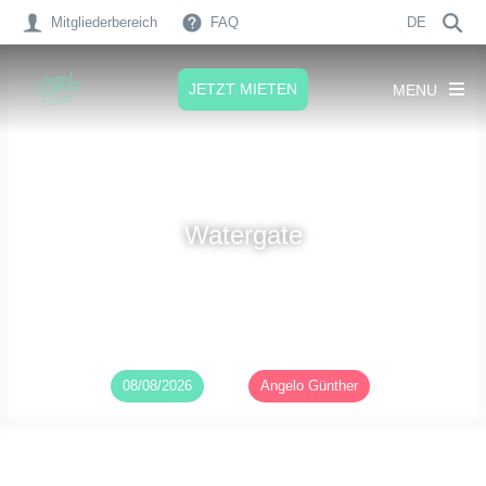
Mitgliederbereich
FAQ
DE
JETZT MIETEN
MENU
Watergate
Veröffentlicht am
08/08/2026
von
Angelo Günther