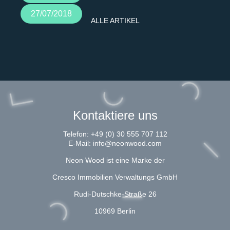
27/07/2018
ALLE ARTIKEL
Kontaktiere uns
Telefon:
+49 (0) 30 555 707 112
E-Mail:
info@neonwood.com
Neon Wood ist eine Marke der
Cresco Immobilien Verwaltungs GmbH
Rudi-Dutschke-Straße 26
10969 Berlin